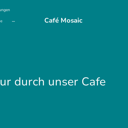
rungen
Café Mosaic
ne
our durch unser Cafe